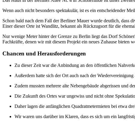
Das Haus in der Berliner Allee Nr. 4 in Schönerlinde ist unser zweite
Wenn auch nicht besonders spektakulär, ist es ein entscheidender Mei
Schon bald nach dem Fall der Berliner Mauer wurde deutlich, dass di
Einer dieser Orte ist Wandlitz, bekannt als Rückzugsort für die ehe
Nur wenige Meter hinter der Grenze zu Berlin liegt das Dorf Schönerl
Fachkräfte, denen wir mit diesem Projekt ein neues Zuhause bieten wo
Chancen und Herausforderungen
Zu dieser Zeit war die Anbindung an den öffentlichen Nahverk
Außerdem hatte sich der Ort auch nach der Wiedervereinigung
Zudem mussten mehrere alte Nebengebäude abgerissen und der 
Die Zukunft des Ortes war ungewiss und nicht ohne Spekulation
Daher lagen die anfänglichen Quadratmetermieten bei etwa drei E
Wir waren uns darüber im Klaren, dass es sich um ein langfristi