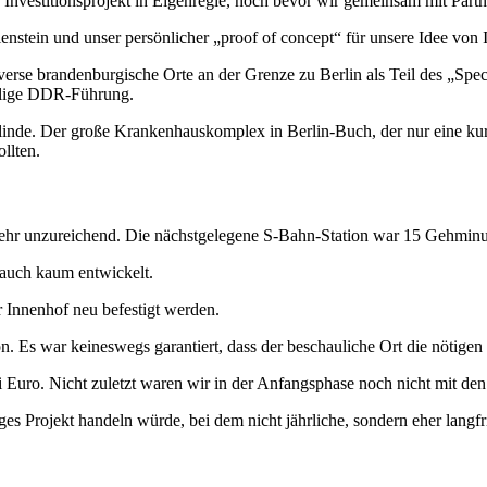
s Investitionsprojekt in Eigenregie, noch bevor wir gemeinsam mit Partn
lenstein und unser persönlicher „proof of concept“ für unsere Idee von
verse brandenburgische Orte an der Grenze zu Berlin als Teil des „Spe
malige DDR-Führung.
inde. Der große Krankenhauskomplex in Berlin-Buch, der nur eine kurze 
llten.
ehr unzureichend. Die nächstgelegene S-Bahn-Station war 15 Gehminut
 auch kaum entwickelt.
Innenhof neu befestigt werden.
. Es war keineswegs garantiert, dass der beschauliche Ort die nötigen 
uro. Nicht zuletzt waren wir in der Anfangsphase noch nicht mit den fin
ges Projekt handeln würde, bei dem nicht jährliche, sondern eher langfr