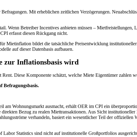
Befragungen. Mit erheblichen zeitlichen Verzögerungen. Neuabschlüsse 
tail. Wenn Betreiber Incentives anbieten müssen – Mietfreistellungen, L
 CPI erfasst diesen Rückgang nicht.
 Mietinflation bildet die tatsächliche Preisentwicklung institutionelle
Modelle auf dieser Datenbasis aufbauen.
zur Inflationsbasis wird
nt Rent. Diese Komponente schätzt, welche Miete Eigentümer zahlen w
f Befragungsbasis.
il am Wohnungsmarkt ausmacht, erhält OER im CPI ein überproportion
e direkten Bezug zu realen Miettransaktionen. Aus Sicht institutioneller
Zahlungsströme verhandeln, basiert ein wesentlicher Teil der offizielle
bor Statistics sind nicht auf institutionelle Großportfolios ausgericht