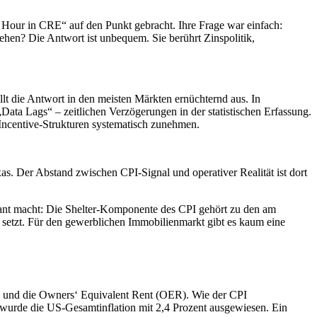
our in CRE“ auf den Punkt gebracht. Ihre Frage war einfach:
hen? Die Antwort ist unbequem. Sie berührt Zinspolitik,
ällt die Antwort in den meisten Märkten ernüchternd aus. In
Data Lags“ – zeitlichen Verzögerungen in der statistischen Erfassung.
Incentive-Strukturen systematisch zunehmen.
as. Der Abstand zwischen CPI-Signal und operativer Realität ist dort
levant macht: Die Shelter-Komponente des CPI gehört zu den am
en setzt. Für den gewerblichen Immobilienmarkt gibt es kaum eine
en und die Owners‘ Equivalent Rent (OER). Wie der CPI
 wurde die US-Gesamtinflation mit 2,4 Prozent ausgewiesen. Ein