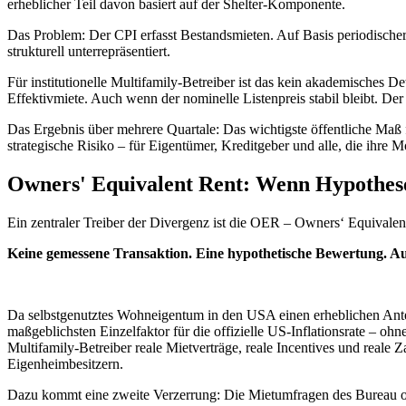
erheblicher Teil davon basiert auf der Shelter-Komponente.
Das Problem: Der CPI erfasst Bestandsmieten. Auf Basis periodischer 
strukturell unterrepräsentiert.
Für institutionelle Multifamily-Betreiber ist das kein akademisches De
Effektivmiete. Auch wenn der nominelle Listenpreis stabil bleibt. Der
Das Ergebnis über mehrere Quartale: Das wichtigste öffentliche Maß für
strategische Risiko – für Eigentümer, Kreditgeber und alle, die ihre 
Owners' Equivalent Rent: Wenn Hypothese 
Ein zentraler Treiber der Divergenz ist die OER – Owners‘ Equivale
Keine gemessene Transaktion. Eine hypothetische Bewertung. Au
Da selbstgenutztes Wohneigentum in den USA einen erheblichen Ante
maßgeblichsten Einzelfaktor für die offizielle US-Inflationsrate – ohn
Multifamily-Betreiber reale Mietverträge, reale Incentives und reale 
Eigenheimbesitzern.
Dazu kommt eine zweite Verzerrung: Die Mietumfragen des Bureau of La