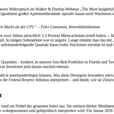
sen Widerspruch im Walker & Dunlop-Webinar „The Most Insightful H
 Eigentümer großer Apartmentbestände operativ kaum noch Wachstum se
ren Markt als der CPI.“ – Peter Linneman, Immobilienökonom
en zwei Jahren tatsächlich 3,3 Prozent Mietwachstum erzielt haben –, f
l. In einigen Submärkten war es negativ. Lange erklärte man das mit „
e aufeinanderfolgende Quartale kaum reales Wachstum messbar ist und 
Quartalen – konkret, in unseren Sun-Belt-Portfolios in Florida und Tex
 was Investoren jetzt daraus machen müssen.
trealit ät auseinanderliegen können. Was diese Divergenz besonders re
e die Federal Reserve Inflation interpretiert – und damit, wie sie Zins
t
und ein Drittel des gesamten Index aus. Sie umfasst direkte Mietdat
 wahrgenommen und geldpolitisch interpretiert wird. Für Januar 2026