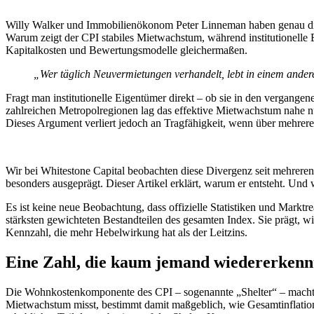
Willy Walker und Immobilienökonom Peter Linneman haben genau die
Warum zeigt der CPI stabiles Mietwachstum, während institutionelle
Kapitalkosten und Bewertungsmodelle gleichermaßen.
„Wer täglich Neuvermietungen verhandelt, lebt in einem ande
Fragt man institutionelle Eigentümer direkt – ob sie in den vergangen
zahlreichen Metropolregionen lag das effektive Mietwachstum nahe nul
Dieses Argument verliert jedoch an Tragfähigkeit, wenn über mehrer
Wir bei Whitestone Capital beobachten diese Divergenz seit mehreren 
besonders ausgeprägt. Dieser Artikel erklärt, warum er entsteht. Und
Es ist keine neue Beobachtung, dass offizielle Statistiken und Mark
stärksten gewichteten Bestandteilen des gesamten Index. Sie prägt, wi
Kennzahl, die mehr Hebelwirkung hat als der Leitzins.
Eine Zahl, die kaum jemand wiedererkenn
Die Wohnkostenkomponente des CPI – sogenannte „Shelter“ – macht r
Mietwachstum misst, bestimmt damit maßgeblich, wie Gesamtinflation