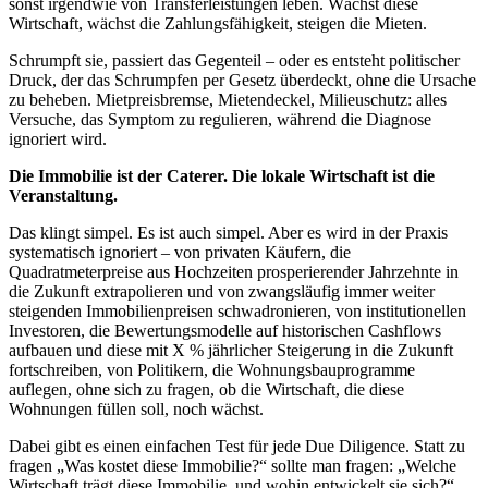
sonst irgendwie von Transferleistungen leben. Wächst diese
Wirtschaft, wächst die Zahlungsfähigkeit, steigen die Mieten.
Schrumpft sie, passiert das Gegenteil – oder es entsteht politischer
Druck, der das Schrumpfen per Gesetz überdeckt, ohne die Ursache
zu beheben. Mietpreisbremse, Mietendeckel, Milieuschutz: alles
Versuche, das Symptom zu regulieren, während die Diagnose
ignoriert wird.
Die Immobilie ist der Caterer. Die lokale Wirtschaft ist die
Veranstaltung.
Das klingt simpel. Es ist auch simpel. Aber es wird in der Praxis
systematisch ignoriert – von privaten Käufern, die
Quadratmeterpreise aus Hochzeiten prosperierender Jahrzehnte in
die Zukunft extrapolieren und von zwangsläufig immer weiter
steigenden Immobilienpreisen schwadronieren, von institutionellen
Investoren, die Bewertungsmodelle auf historischen Cashflows
aufbauen und diese mit X % jährlicher Steigerung in die Zukunft
fortschreiben, von Politikern, die Wohnungsbauprogramme
auflegen, ohne sich zu fragen, ob die Wirtschaft, die diese
Wohnungen füllen soll, noch wächst.
Dabei gibt es einen einfachen Test für jede Due Diligence. Statt zu
fragen „Was kostet diese Immobilie?“ sollte man fragen: „Welche
Wirtschaft trägt diese Immobilie, und wohin entwickelt sie sich?“