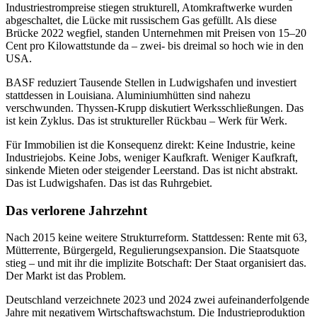
Industriestrompreise stiegen strukturell, Atomkraftwerke wurden
abgeschaltet, die Lücke mit russischem Gas gefüllt. Als diese
Brücke 2022 wegfiel, standen Unternehmen mit Preisen von 15–20
Cent pro Kilowattstunde da – zwei- bis dreimal so hoch wie in den
USA.
BASF reduziert Tausende Stellen in Ludwigshafen und investiert
stattdessen in Louisiana. Aluminiumhütten sind nahezu
verschwunden. Thyssen-Krupp diskutiert Werksschließungen. Das
ist kein Zyklus. Das ist struktureller Rückbau – Werk für Werk.
Für Immobilien ist die Konsequenz direkt: Keine Industrie, keine
Industriejobs. Keine Jobs, weniger Kaufkraft. Weniger Kaufkraft,
sinkende Mieten oder steigender Leerstand. Das ist nicht abstrakt.
Das ist Ludwigshafen. Das ist das Ruhrgebiet.
Das verlorene Jahrzehnt
Nach 2015 keine weitere Strukturreform. Stattdessen: Rente mit 63,
Mütterrente, Bürgergeld, Regulierungsexpansion. Die Staatsquote
stieg – und mit ihr die implizite Botschaft: Der Staat organisiert das.
Der Markt ist das Problem.
Deutschland verzeichnete 2023 und 2024 zwei aufeinanderfolgende
Jahre mit negativem Wirtschaftswachstum. Die Industrieproduktion