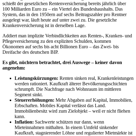
schießt der gesetzlichen Rentenversicherung bereits jährlich über
100 Milliarden Euro zu – ein Viertel des Bundeshaushalts. Das
System, das in den 1950ern auf sechs Beitragszahler pro Rentner
ausgelegt war, läuft heute auf unter zwei zu. Die gesetzliche
Krankenversicherung ist in derselben Lage.
Addiert man implizite Verbindlichkeiten aus Renten-, Kranken- und
Pflegeversicherung zu den expliziten Schulden, kommen
Ökonomen auf sechs bis acht Billionen Euro – das Zwei- bis
Dreifache des deutschen BIP.
Es gibt, nüchtern betrachtet, drei Auswege – keiner davon
angenehm:
Leistungskürzungen:
Renten sinken real, Krankenleistungen
werden rationiert. Kaufkraft älterer Bevölkerungsschichten
schrumpft. Die Nachfrage nach Wohnraum im mittleren
Segment sinkt.
Steuererhöhungen:
Mehr Abgaben auf Kapital, Immobilien,
Erbschaften. Mobiles Kapital verlässt das Land.
Immobilienbesitz wird zum Zielobjekt – weil er nicht fliehen
kann.
Inflation:
Sachwerte schützen nur dann, wenn
Mieteinnahmen mithalten. In einem Umfeld sinkender
Kaufkraft, stagnierender Löhne und regulierter Mietmärkte ist