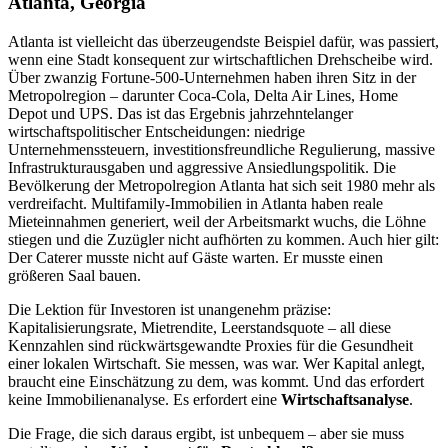
Atlanta, Georgia
Atlanta ist vielleicht das überzeugendste Beispiel dafür, was passiert,
wenn eine Stadt konsequent zur wirtschaftlichen Drehscheibe wird.
Über zwanzig Fortune-500-Unternehmen haben ihren Sitz in der
Metropolregion – darunter Coca-Cola, Delta Air Lines, Home
Depot und UPS. Das ist das Ergebnis jahrzehntelanger
wirtschaftspolitischer Entscheidungen: niedrige
Unternehmenssteuern, investitionsfreundliche Regulierung, massive
Infrastrukturausgaben und aggressive Ansiedlungspolitik. Die
Bevölkerung der Metropolregion Atlanta hat sich seit 1980 mehr als
verdreifacht. Multifamily-Immobilien in Atlanta haben reale
Mieteinnahmen generiert, weil der Arbeitsmarkt wuchs, die Löhne
stiegen und die Zuzügler nicht aufhörten zu kommen. Auch hier gilt:
Der Caterer musste nicht auf Gäste warten. Er musste einen
größeren Saal bauen.
Die Lektion für Investoren ist unangenehm präzise:
Kapitalisierungsrate, Mietrendite, Leerstandsquote – all diese
Kennzahlen sind rückwärtsgewandte Proxies für die Gesundheit
einer lokalen Wirtschaft. Sie messen, was war. Wer Kapital anlegt,
braucht eine Einschätzung zu dem, was kommt. Und das erfordert
keine Immobilienanalyse. Es erfordert eine
Wirtschaftsanalyse
.
Die Frage, die sich daraus ergibt, ist unbequem – aber sie muss