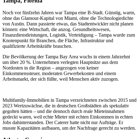
Tampa, Florida
Noch vor fünfzehn Jahren war Tampa eine B-Stadt. Günstig, warm,
ohne das Glamour-Kapital von Miami, ohne die Technologiedichte
von Austin. Dann passierte etwas, das Stadtentwickler nicht planen
können: eine Wirtschaft, die anzog. Gesundheitswesen,
Finanzdienstleistungen, Logistik, Verteidigung – Tampa wurde zum
Knotenpunkt für Branchen, die Fläche, Infrastruktur und
qualifizierte Arbeitskräfte brauchen.
Die Bevölkerung der Tampa Bay Area wuchs in einem Jahrzehnt
um über 20 %. Unternehmen verlegten Hauptsitze aus dem
Nordosten in die Region – angezogen von keiner
Einkommenssteuer, moderaten Gewerbekosten und einem
Arbeitsmarkt, der sich füllte, weil Menschen aktiv zuzogen.
Multifamily-Immobilien in Tampa verzeichneten zwischen 2015 und
2023 Wertzuwächse, die in deutschen Großstädten als spekulativ
gegolten hätten – und die dennoch durch reale Mieteinnahmen
gedeckt waren, weil echte Mieter mit echten Einkommen in echten
Jobs dahinterstanden. Der Caterer hatte nicht nur Aufträge. Er
musste Kapazitäten aufbauen, um der Nachfrage gerecht zu werden.