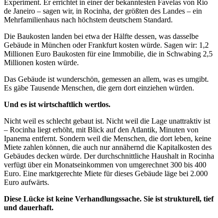
Experiment. Er errichtet in einer der bekanntesten Favelas von Rio
de Janeiro – sagen wir, in Rocinha, der größten des Landes – ein
Mehrfamilienhaus nach höchstem deutschem Standard.
Die Baukosten landen bei etwa der Hälfte dessen, was dasselbe
Gebäude in München oder Frankfurt kosten würde. Sagen wir: 1,2
Millionen Euro Baukosten für eine Immobilie, die in Schwabing 2,5
Millionen kosten würde.
Das Gebäude ist wunderschön, gemessen an allem, was es umgibt.
Es gäbe Tausende Menschen, die gern dort einziehen würden.
Und es ist wirtschaftlich wertlos.
Nicht weil es schlecht gebaut ist. Nicht weil die Lage unattraktiv ist
– Rocinha liegt erhöht, mit Blick auf den Atlantik, Minuten von
Ipanema entfernt. Sondern weil die Menschen, die dort leben, keine
Miete zahlen können, die auch nur annähernd die Kapitalkosten des
Gebäudes decken würde. Der durchschnittliche Haushalt in Rocinha
verfügt über ein Monatseinkommen von umgerechnet 300 bis 400
Euro. Eine marktgerechte Miete für dieses Gebäude läge bei 2.000
Euro aufwärts.
Diese Lücke ist keine Verhandlungssache. Sie ist strukturell, tief
und dauerhaft.