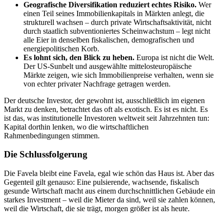
Geografische Diversifikation reduziert echtes Risiko.
Wer
einen Teil seines Immobilienkapitals in Märkten anlegt, die
strukturell wachsen – durch private Wirtschaftsaktivität, nicht
durch staatlich subventioniertes Scheinwachstum – legt nicht
alle Eier in denselben fiskalischen, demografischen und
energiepolitischen Korb.
Es lohnt sich, den Blick zu heben.
Europa ist nicht die Welt.
Der US-Sunbelt und ausgewählte mittelosteuropäische
Märkte zeigen, wie sich Immobilienpreise verhalten, wenn sie
von echter privater Nachfrage getragen werden.
Der deutsche Investor, der gewohnt ist, ausschließlich im eigenen
Markt zu denken, betrachtet das oft als exotisch. Es ist es nicht. Es
ist das, was institutionelle Investoren weltweit seit Jahrzehnten tun:
Kapital dorthin lenken, wo die wirtschaftlichen
Rahmenbedingungen stimmen.
Die Schlussfolgerung
Die Favela bleibt eine Favela, egal wie schön das Haus ist. Aber das
Gegenteil gilt genauso: Eine pulsierende, wachsende, fiskalisch
gesunde Wirtschaft macht aus einem durchschnittlichen Gebäude ein
starkes Investment – weil die Mieter da sind, weil sie zahlen können,
weil die Wirtschaft, die sie trägt, morgen größer ist als heute.