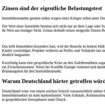
Zinsen sind der eigentliche Belastungstest
Immobilienmärkte geraten selten wegen eines Krieges selbst unter Dru
Der Wert einer Immobilie bemisst sich nicht nur an ihrer Lage oder Sub
ihr Wert aus heutiger Sicht. Genau deshalb setzen steigende Zinsen B
Das trifft Immobilien besonders hart, weil die Branche in hohem Ma
Käufer vorsichtiger, Projekte verlieren an Puffer, und Verkäufer tun 
deutlich langsamer.
Kurzfristig kann eine geopolitische Krise an den Anleihemärkten sogar
ein Zwischenmoment. Wenn der Konflikt Energie verteuert und damit de
Belastungstest für den Immobilienmarkt.
Warum Deutschland härter getroffen wür
Deutschland wäre von einem solchen Schock voraussichtlich stärker be
Immobiliensektor ist stark bankenbasiert. Viele Ankäufe, Refinanzie
in geopolitischen Stressphasen unter Druck.