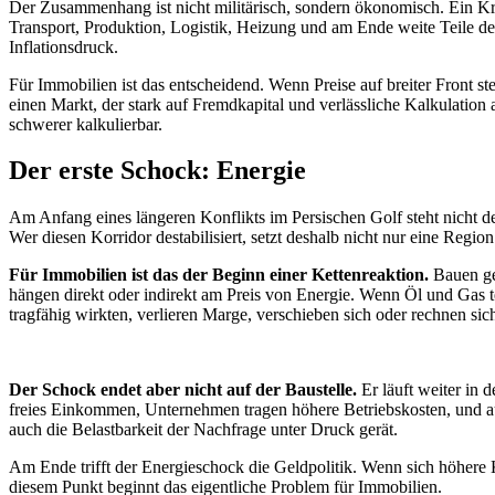
Der Zusammenhang ist nicht militärisch, sondern ökonomisch. Ein Krie
Transport, Produktion, Logistik, Heizung und am Ende weite Teile de
Inflationsdruck.
Für Immobilien ist das entscheidend. Wenn Preise auf breiter Front s
einen Markt, der stark auf Fremdkapital und verlässliche Kalkulation
schwerer kalkulierbar.
Der erste Schock: Energie
Am Anfang eines längeren Konflikts im Persischen Golf steht nicht 
Wer diesen Korridor destabilisiert, setzt deshalb nicht nur eine Region
Für Immobilien ist das der Beginn einer Kettenreaktion.
Bauen geh
hängen direkt oder indirekt am Preis von Energie. Wenn Öl und Gas t
tragfähig wirkten, verlieren Marge, verschieben sich oder rechnen sic
Der Schock endet aber nicht auf der Baustelle.
Er läuft weiter in 
freies Einkommen, Unternehmen tragen höhere Betriebskosten, und auf 
auch die Belastbarkeit der Nachfrage unter Druck gerät.
Am Ende trifft der Energieschock die Geldpolitik. Wenn sich höhere K
diesem Punkt beginnt das eigentliche Problem für Immobilien.