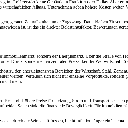
g im Golf zerstört keine Gebäude in Frankfurt oder Dallas. Aber er tr
s wirtschaftlichen Alltags. Unternehmen geben höhere Kosten weiter, 
teigen, geraten Zentralbanken unter Zugzwang. Dann bleiben Zinsen hoch
 angewiesen ist, ist das ein direkter Belastungsfaktor. Bewertungen ge
der Immobilienmarkt, sondern der Energiemarkt. Über die Straße von Ho
 unter Druck, sondern einen zentralen Preisanker der Weltwirtschaft. Ste
ört zu den energieintensiven Bereichen der Wirtschaft. Stahl, Zement
eurer werden, verteuern sich nicht nur einzelne Vorprodukte, sondern
h nicht mehr.
den Bestand. Höhere Preise für Heizung, Strom und Transport belasten
beiden Seiten sinkt die finanzielle Beweglichkeit. Für Immobilienmärkt
osten durch die Wirtschaft fressen, bleibt Inflation länger ein Thema.