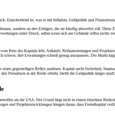
ck. Entscheidend ist, was er mit Inflation, Geldpolitik und Finanzieru
stanz, sondern an den Erträgen, die sie künftig abwerfen soll. Diese Er
ewertungen unter Druck, selbst wenn sich am Gebäude selbst nichts ver
ß vom Preis des Kapitals lebt. Ankäufe, Refinanzierungen und Projekte
sich schwer, ihre Erwartungen schnell genug anzupassen. Der Markt kippt
 einen gegenteiligen Reflex auslösen. Kapital sucht Sicherheit, Staats
n Preisdruck in der Breite erhöht, bleibt die Geldpolitik länger straf
de
troffen als die USA. Der Grund liegt nicht in einem einzelnen Risikof
rungen und Projektentwicklungen hängen daran, dass Fremdkapital verfü