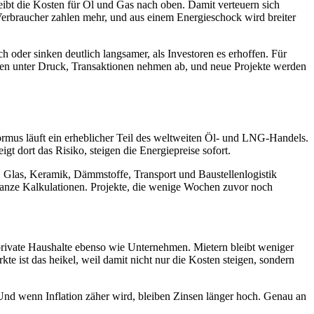
eibt die Kosten für Öl und Gas nach oben. Damit verteuern sich
Verbraucher zahlen mehr, und aus einem Energieschock wird breiter
 oder sinken deutlich langsamer, als Investoren es erhoffen. Für
raten unter Druck, Transaktionen nehmen ab, und neue Projekte werden
rmus läuft ein erheblicher Teil des weltweiten Öl- und LNG-Handels.
igt dort das Risiko, steigen die Energiepreise sofort.
, Glas, Keramik, Dämmstoffe, Transport und Baustellenlogistik
 ganze Kalkulationen. Projekte, die wenige Wochen zuvor noch
 private Haushalte ebenso wie Unternehmen. Mietern bleibt weniger
e ist das heikel, weil damit nicht nur die Kosten steigen, sondern
 Und wenn Inflation zäher wird, bleiben Zinsen länger hoch. Genau an